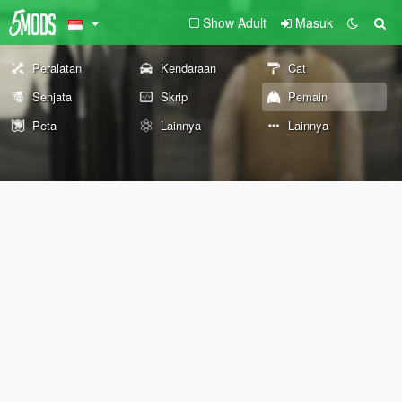
Show Adult
Masuk
Peralatan
Kendaraan
Cat
Senjata
Skrip
Pemain
Peta
Lainnya
Lainnya