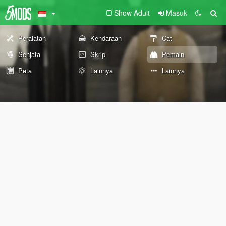
Show Adult
Masuk
Peralatan
Kendaraan
Cat
Senjata
Skrip
Pemain
Peta
Lainnya
Lainnya