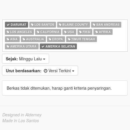
DARURAT
LOS SANTOS
BLAINE COUNTY
SAN ANDREAS
LOS ANGELES
CALIFORNIA
USA
FIKSI
AFRIKA
ASIA
AUSTRALIA
EROPA
TIMUR TENGAH
AMERIKA UTARA
AMERIKA SELATAN
Sejak:
Minggu Lalu
Urut berdasarkan:
Versi Terkini
Berkas tidak ditemukan, harap ganti kriteria penyaringan.
Designed in Alderney
Made in Los Santos