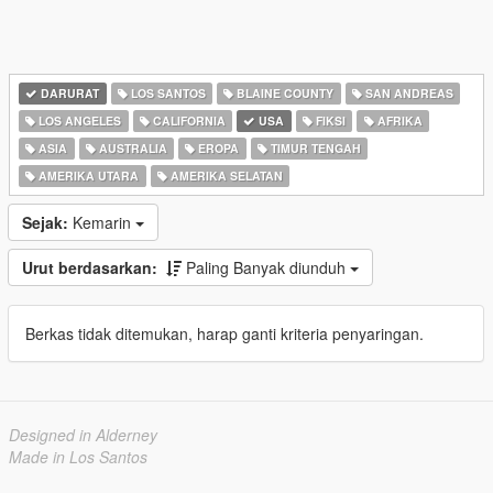
DARURAT
LOS SANTOS
BLAINE COUNTY
SAN ANDREAS
LOS ANGELES
CALIFORNIA
USA
FIKSI
AFRIKA
ASIA
AUSTRALIA
EROPA
TIMUR TENGAH
AMERIKA UTARA
AMERIKA SELATAN
Sejak:
Kemarin
Urut berdasarkan:
Paling Banyak diunduh
Berkas tidak ditemukan, harap ganti kriteria penyaringan.
Designed in Alderney
Made in Los Santos