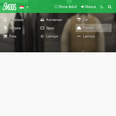
Show Adult
Masuk
Peralatan
Kendaraan
Cat
Senjata
Skrip
Pemain
Peta
Lainnya
Lainnya