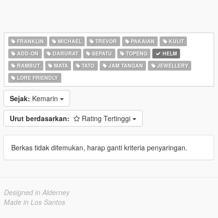
FRANKLIN
MICHAEL
TREVOR
PAKAIAN
KULIT
ADD-ON
DARURAT
SEPATU
TOPENG
HELM
RAMBUT
MATA
TATO
JAM TANGAN
JEWELLERY
LORE FRIENDLY
Sejak:
Kemarin
Urut berdasarkan:
Rating Tertinggi
Berkas tidak ditemukan, harap ganti kriteria penyaringan.
Designed in Alderney
Made in Los Santos