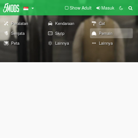
Show Adult
Masuk
Peralatan
Kendaraan
Cat
Senjata
Skrip
Pemain
Peta
Lainnya
Lainnya