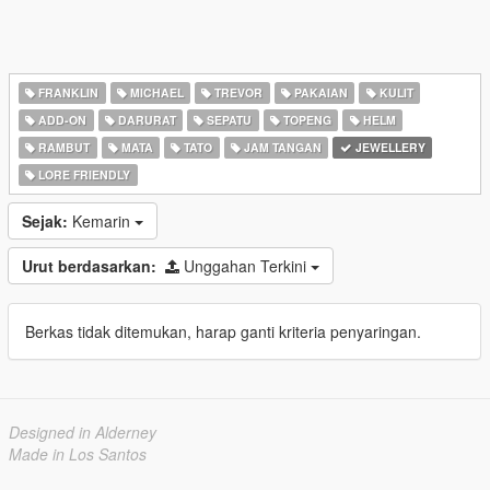
FRANKLIN
MICHAEL
TREVOR
PAKAIAN
KULIT
ADD-ON
DARURAT
SEPATU
TOPENG
HELM
RAMBUT
MATA
TATO
JAM TANGAN
JEWELLERY
LORE FRIENDLY
Sejak:
Kemarin
Urut berdasarkan:
Unggahan Terkini
Berkas tidak ditemukan, harap ganti kriteria penyaringan.
Designed in Alderney
Made in Los Santos