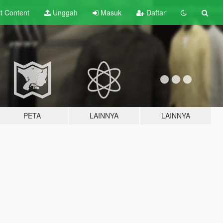
lt
Content
Unggah
Masuk
Daftar
PETA
LAINNYA
LAINNYA