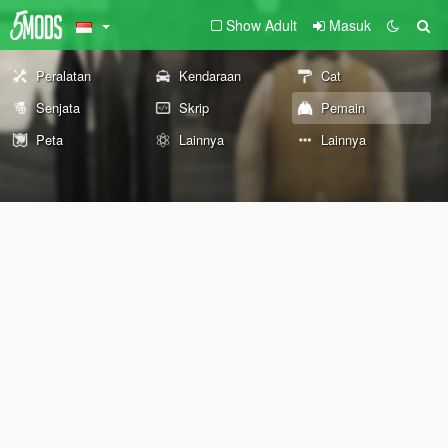
Show Adult
Masuk
Peralatan
Kendaraan
Cat
Senjata
Skrip
Pemain
Peta
Lainnya
Lainnya