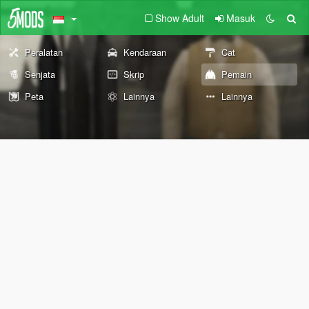
Show Adult
Masuk
Peralatan
Kendaraan
Cat
Senjata
Skrip
Pemain
Peta
Lainnya
Lainnya