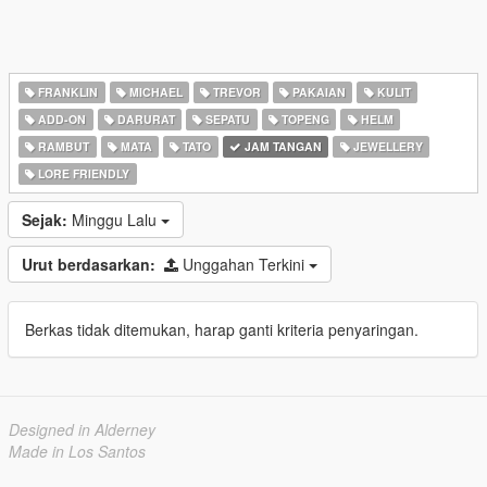
FRANKLIN
MICHAEL
TREVOR
PAKAIAN
KULIT
ADD-ON
DARURAT
SEPATU
TOPENG
HELM
RAMBUT
MATA
TATO
JAM TANGAN
JEWELLERY
LORE FRIENDLY
Sejak:
Minggu Lalu
Urut berdasarkan:
Unggahan Terkini
Berkas tidak ditemukan, harap ganti kriteria penyaringan.
Designed in Alderney
Made in Los Santos