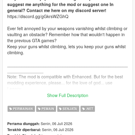
suggest me anything for the mod or suggest one In
general? Contact me here on my discord server!
https://discord.gg/gGkrsWZGhQ
Ever felt annoyed by your weapons vanishing whilst climbing or
vaulting an obstacle? Remember how that wouldn't happen in
the previous GTA games?
Keep your guns whilst climbing, lets you keep your guns whilst
climbing.
__________________________________________________
_______________
Note: The mod is compatible with Enhanced. But for the best
modding experience, please... for the love of god... use
Legacy.
Show Full Description
INSTALLATION:
PERMAINAN
PEMAIN
SENJATA
.NET
Drag and drop the scripts folder, inside the ClimbGuns.zip, into
your GTAV folder.
Senin, 06 Juli 2026
Pertama diunggah:
Senin, 06 Juli 2026
Terakhir diperbarui:
CHANGELOG: