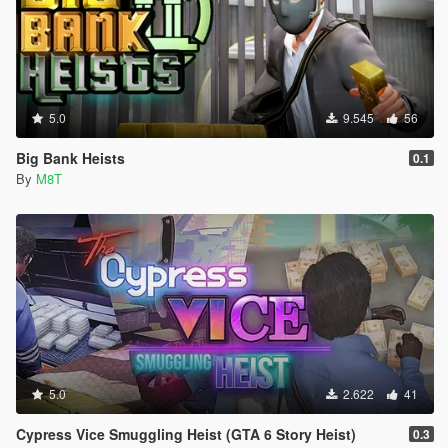
5.0
9.545
56
Big Bank Heists
0.1
By
M8T
5.0
2.622
41
Cypress Vice Smuggling Heist (GTA 6 Story Heist)
0.3