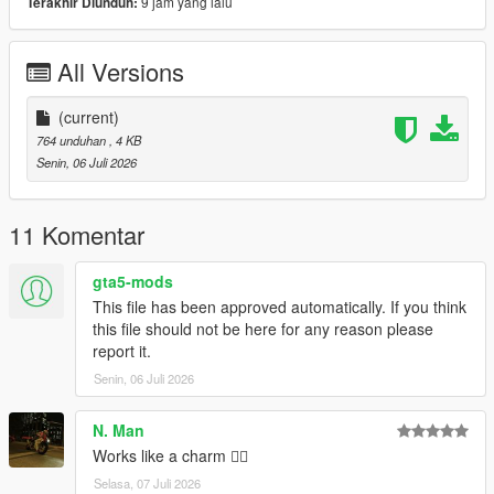
9 jam yang lalu
Terakhir Diunduh:
VERSION 0:
- Base Mod
All Versions
REQUIREMENTS:
Script Hook V
(current)
Legacy:
764 unduhan
, 4 KB
Script Hook VDotNET Nightly (
Download
)
Senin, 06 Juli 2026
Enhanced:
Script Hook V .Net Enhanced (
Download
)
The newest version of the game
11 Komentar
Have a legit copy of the game
gta5-mods
DO NOT REDISTRIBUTE THIS MOD
This file has been approved automatically. If you think
Climb Guns (Keep Your Guns Whilst Climbing) © All
this file should not be here for any reason please
Rights Reserved
report it.
All files are owned by M8T, re-distribution of these files
Senin, 06 Juli 2026
without consent from M8T is prohibited.
N. Man
Works like a charm 👍🏿
Selasa, 07 Juli 2026