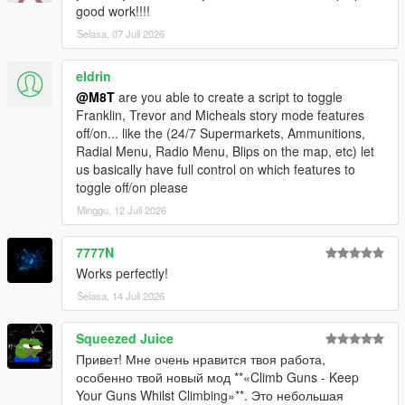
good work!!!!
Selasa, 07 Juli 2026
eldrin
@M8T
are you able to create a script to toggle
Franklin, Trevor and Micheals story mode features
off/on... like the (24/7 Supermarkets, Ammunitions,
Radial Menu, Radio Menu, Blips on the map, etc) let
us basically have full control on which features to
toggle off/on please
Minggu, 12 Juli 2026
7777N
Works perfectly!
Selasa, 14 Juli 2026
Squeezed Juice
Привет! Мне очень нравится твоя работа,
особенно твой новый мод **«Climb Guns - Keep
Your Guns Whilst Climbing»**. Это небольшая