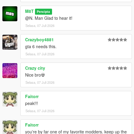
M8T
Pencipta
@N. Man Glad to hear it!
Selasa, 07 Juli 2026
Crazyboy4881
gta 6 needs this.
Selasa, 07 Juli 2026
Crazy city
Nice bro💀
Selasa, 07 Juli 2026
Faitorr
peak!!!
Selasa, 07 Juli 2026
Faitorr
you're by far one of my favorite modders. keep up the