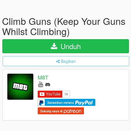
Climb Guns (Keep Your Guns
Whilst Climbing)
Unduh
Bagikan
M8T
Donasikan melalui
Dukung saya di