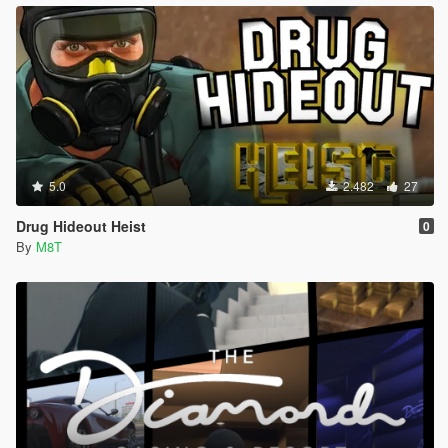
5.0
2.482
27
Drug Hideout Heist
0
By
M8T