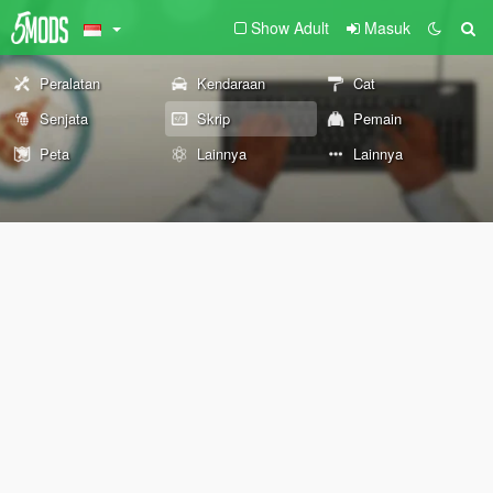
Show Adult
Masuk
Peralatan
Kendaraan
Cat
Senjata
Skrip
Pemain
Peta
Lainnya
Lainnya