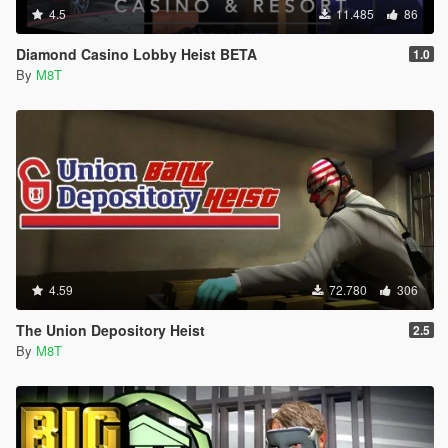
4.5
11.485
86
Diamond Casino Lobby Heist BETA
1.0
By
M8T
4.59
72.780
306
The Union Depository Heist
2.5
By
M8T