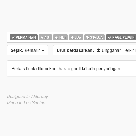
PERMAINAN
ASI
.NET
LUA
GTALUA
RAGE PLUGIN
Sejak:
Kemarin
Urut berdasarkan:
Unggahan Terkin
Berkas tidak ditemukan, harap ganti kriteria penyaringan.
Designed in Alderney
Made in Los Santos