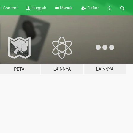
lt
Content
Unggah
Masuk
Daftar
PETA
LAINNYA
LAINNYA