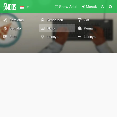
Show Adult
Masuk
Peralatan
Kendaraan
Cat
Senjata
Skrip
Pemain
Peta
Lainnya
Lainnya