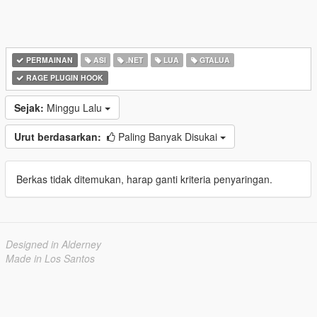
PERMAINAN
ASI
.NET
LUA
GTALUA
RAGE PLUGIN HOOK
Sejak:
Minggu Lalu
Urut berdasarkan:
Paling Banyak Disukai
Berkas tidak ditemukan, harap ganti kriteria penyaringan.
Designed in Alderney
Made in Los Santos