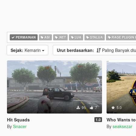
PERMAINAN
ASI
.NET
LUA
GTALUA
RAGE PLUGIN
Sejak:
Kemarin
Urut berdasarkan:
Paling Banyak d
95
7
5.0
Hit Squads
Who Wants to Be a Millio
1.0
By
Snacer
By
seaksezar