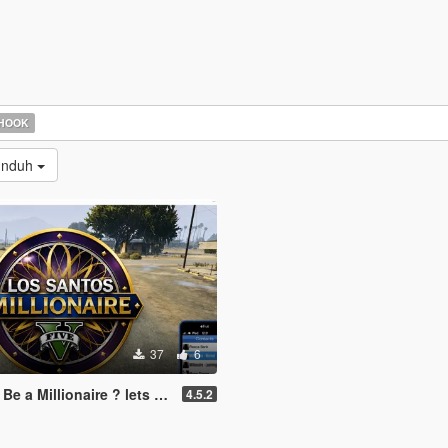
 HOOK
iunduh
37
6
naire ? lets play! (legacy and enhanced)
4.5.2