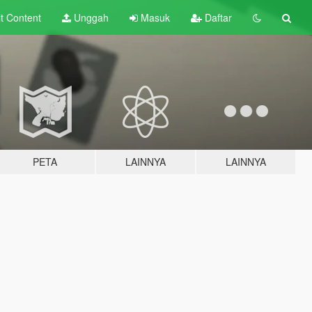
lt
Content
Unggah
Masuk
Daftar
PETA
LAINNYA
LAINNYA