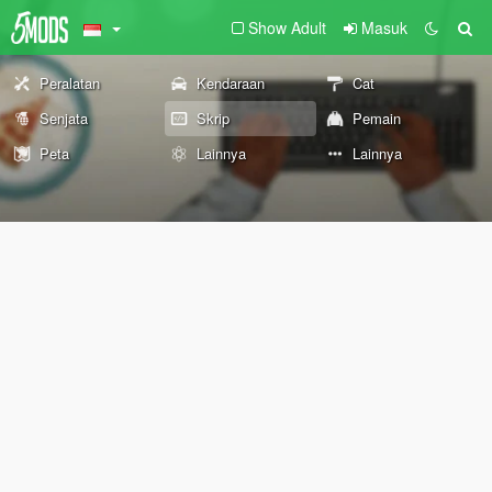
Show Adult
Masuk
Peralatan
Kendaraan
Cat
Senjata
Skrip
Pemain
Peta
Lainnya
Lainnya