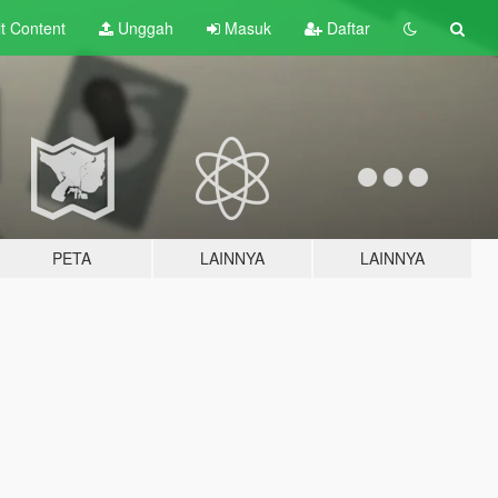
lt
Content
Unggah
Masuk
Daftar
PETA
LAINNYA
LAINNYA