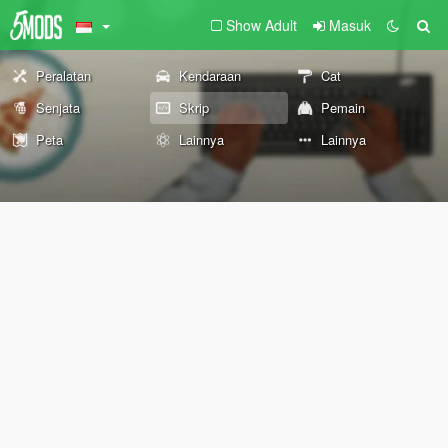
Show Adult
Masuk
Peralatan
Kendaraan
Cat
Senjata
Skrip
Pemain
Peta
Lainnya
Lainnya