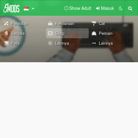
Show Adult
Masuk
Peralatan
Kendaraan
Cat
Senjata
Skrip
Pemain
Peta
Lainnya
Lainnya