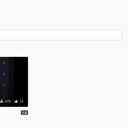
476
14
1.0