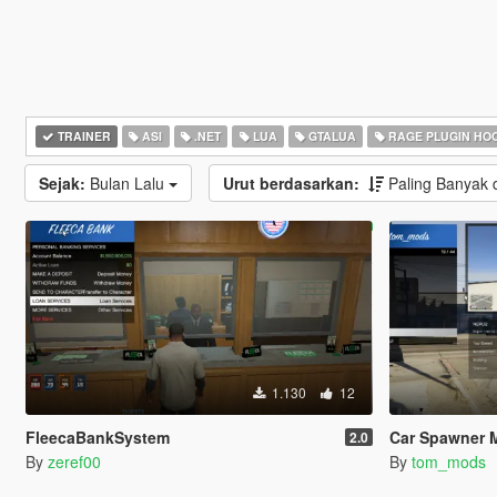
TRAINER
ASI
.NET
LUA
GTALUA
RAGE PLUGIN HO
Sejak:
Bulan Lalu
Urut berdasarkan:
Paling Banyak
1.130
12
FleecaBankSystem
Car Spawner 
2.0
By
zeref00
By
tom_mods