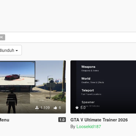
OK
 diunduh
1.109
6
5.0
Menu
GTA V Ultimate Trainer 2026
1.0
By
Loosekid187