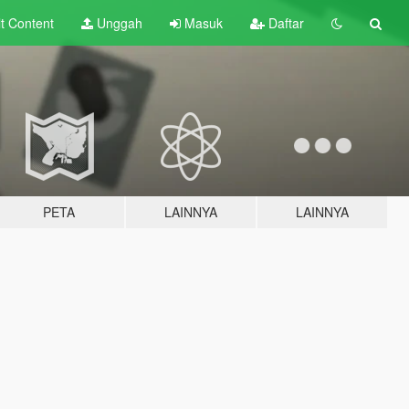
lt
Content
Unggah
Masuk
Daftar
PETA
LAINNYA
LAINNYA