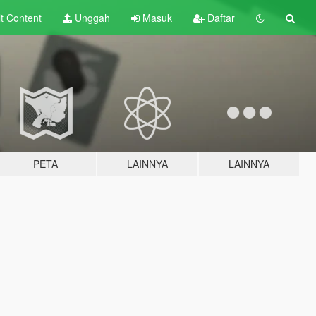
lt
Content
Unggah
Masuk
Daftar
PETA
LAINNYA
LAINNYA