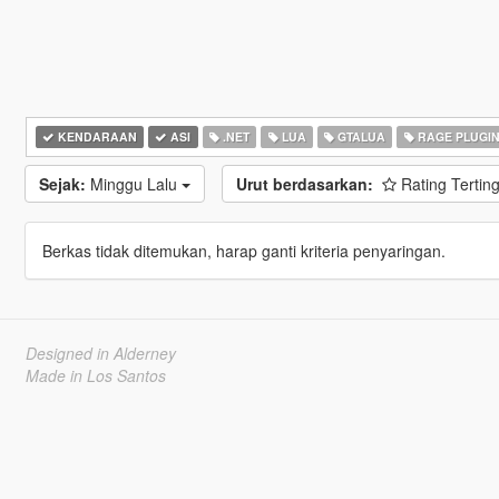
KENDARAAN
ASI
.NET
LUA
GTALUA
RAGE PLUGI
Sejak:
Minggu Lalu
Urut berdasarkan:
Rating Tertin
Berkas tidak ditemukan, harap ganti kriteria penyaringan.
Designed in Alderney
Made in Los Santos