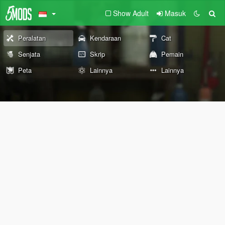
Show Adult
Masuk
Peralatan
Kendaraan
Cat
Senjata
Skrip
Pemain
Peta
Lainnya
Lainnya