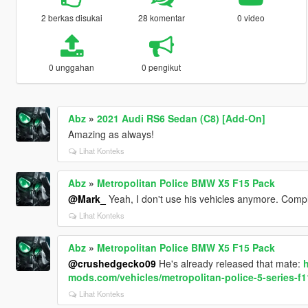
2 berkas disukai
28 komentar
0 video
0 unggahan
0 pengikut
Abz
»
2021 Audi RS6 Sedan (C8) [Add-On]
Amazing as always!
Lihat Konteks
Abz
»
Metropolitan Police BMW X5 F15 Pack
@Mark_
Yeah, I don't use his vehicles anymore. Compl
Lihat Konteks
Abz
»
Metropolitan Police BMW X5 F15 Pack
@crushedgecko09
He's already released that mate:
h
mods.com/vehicles/metropolitan-police-5-series-f1
Lihat Konteks