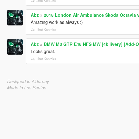
Lihat Konteks
Abz
»
2018 London Air Ambulance Skoda Octavia v
Amazing work as always :)
Lihat Konteks
Abz
»
BMW M3 GTR E46 NFS MW [4k livery] [Add-O
Looks great.
Lihat Konteks
Designed in Alderney
Made in Los Santos