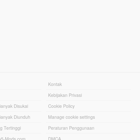
Kontak
Kebijakan Privasi
Banyak Disukai
Cookie Policy
Banyak Diunduh
Manage cookie settings
g Tertinggi
Peraturan Penggunaan
TA5-Mods.com
DMCA