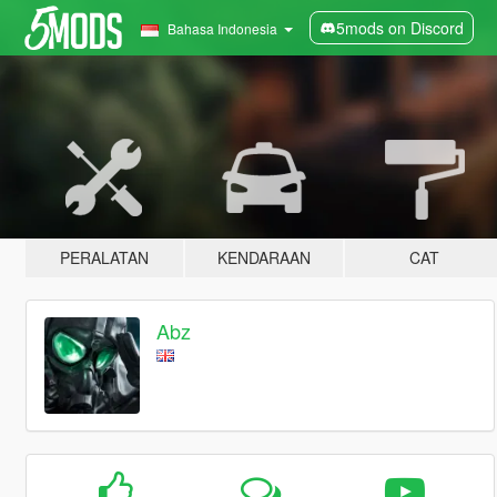
5mods on Discord
Bahasa Indonesia
PERALATAN
KENDARAAN
CAT
Abz