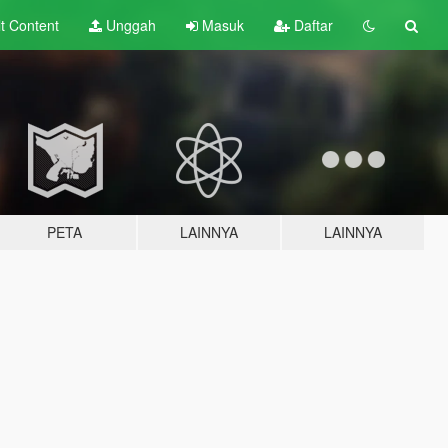
lt
Content
Unggah
Masuk
Daftar
PETA
LAINNYA
LAINNYA