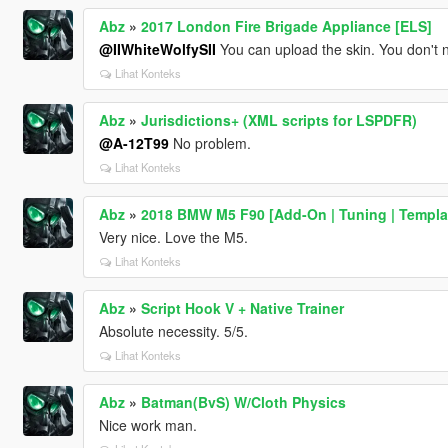
Abz
»
2017 London Fire Brigade Appliance [ELS]
@IIWhiteWolfySII
You can upload the skin. You don't n
Lihat Konteks
Abz
»
Jurisdictions+ (XML scripts for LSPDFR)
@A-12T99
No problem.
Lihat Konteks
Abz
»
2018 BMW M5 F90 [Add-On | Tuning | Templa
Very nice. Love the M5.
Lihat Konteks
Abz
»
Script Hook V + Native Trainer
Absolute necessity. 5/5.
Lihat Konteks
Abz
»
Batman(BvS) W/Cloth Physics
Nice work man.