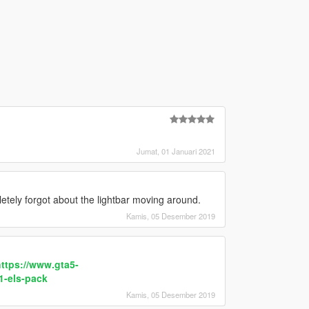
Jumat, 01 Januari 2021
etely forgot about the lightbar moving around.
Kamis, 05 Desember 2019
ttps://www.gta5-
1-els-pack
Kamis, 05 Desember 2019