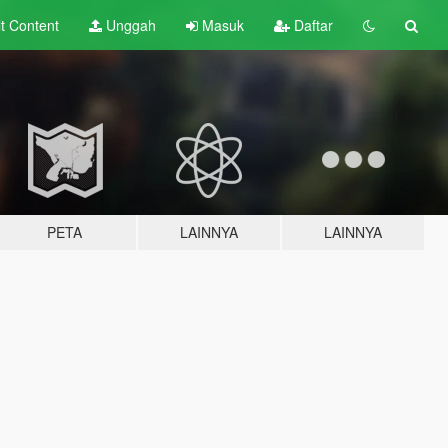
lt
Content
Unggah
Masuk
Daftar
PETA
LAINNYA
LAINNYA