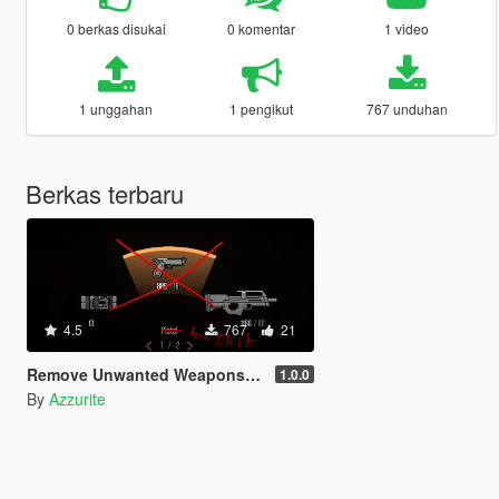
0 berkas disukai
0 komentar
1 video
1 unggahan
1 pengikut
767 unduhan
Berkas terbaru
4.5
767
21
Remove Unwanted Weapons Story Mode
1.0.0
By
Azzurite