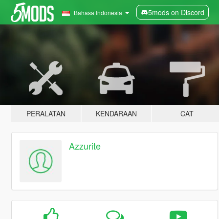
5mods on Discord
Bahasa Indonesia
PERALATAN
KENDARAAN
CAT
Azzurite