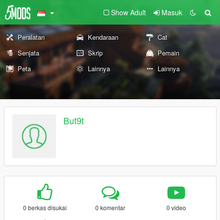
Show Adult
Masuk
Peralatan
Kendaraan
Cat
Senjata
Skrip
Pemain
Peta
Lainnya
Lainnya
But9t
0 berkas disukai
0 komentar
0 video