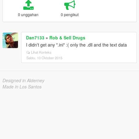
0 unggahan
0 pengikut
Dan7133
»
Rob & Sell Drugs
I didn't get any ".ini" :( only the .dll and the text data
Lihat Konteks
Sabtu, 10 Oktober 2015
Designed in Alderney
Made in Los Santos