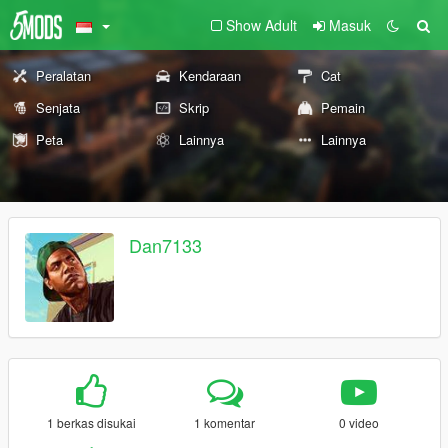
Show Adult
Masuk
Peralatan
Kendaraan
Cat
Senjata
Skrip
Pemain
Peta
Lainnya
Lainnya
Dan7133
1 berkas disukai
1 komentar
0 video