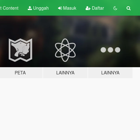
lt
Content
Unggah
Masuk
Daftar
PETA
LAINNYA
LAINNYA