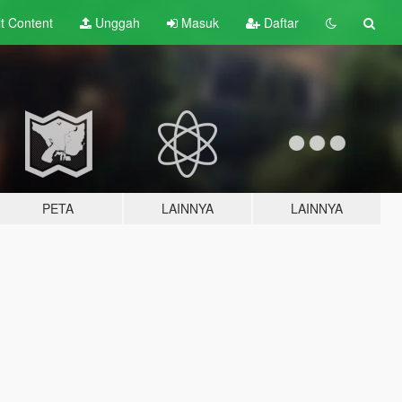
lt
Content
Unggah
Masuk
Daftar
PETA
LAINNYA
LAINNYA