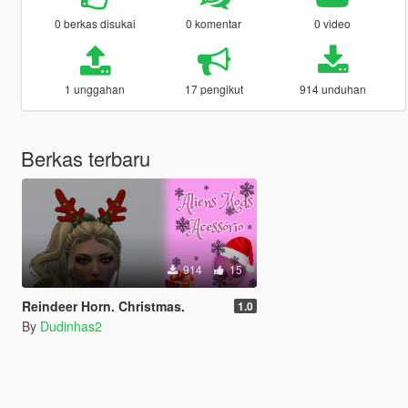
0 berkas disukai
0 komentar
0 video
1 unggahan
17 pengikut
914 unduhan
Berkas terbaru
914
15
Reindeer Horn. Christmas.
1.0
By
Dudinhas2