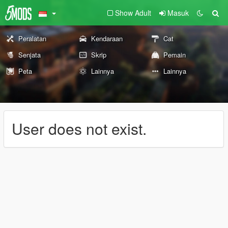
Show Adult
Masuk
Peralatan
Kendaraan
Cat
Senjata
Skrip
Pemain
Peta
Lainnya
Lainnya
User does not exist.