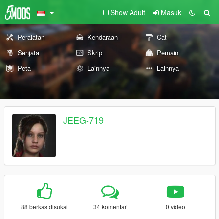
Show Adult
Masuk
Peralatan
Kendaraan
Cat
Senjata
Skrip
Pemain
Peta
Lainnya
Lainnya
JEEG-719
88 berkas disukai
34 komentar
0 video