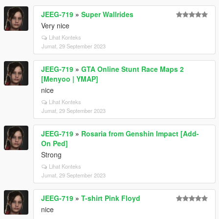
JEEG-719
»
Super Wallrides
Very nice
Lihat Konteks
Jumat, 29 September 2023
JEEG-719
»
GTA Online Stunt Race Maps 2
[Menyoo | YMAP]
nice
Lihat Konteks
Jumat, 29 September 2023
JEEG-719
»
Rosaria from Genshin Impact [Add-
On Ped]
Strong
Lihat Konteks
Jumat, 29 September 2023
JEEG-719
»
T-shirt Pink Floyd
nice