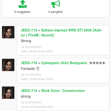
0 unggahan
0 pengikut
JEEG-719
»
Subaru Impreza WRX STI 2008 [Add-
on | FiveM | Sound]
Strong
Lihat Konteks
Sabtu, 25 November 2023
JEEG-719
»
Cyberpaint 2023 Bodypaint
Fantastic 👌
Lihat Konteks
Sabtu, 25 November 2023
JEEG-719
»
Work Zone / Construction
strong
Lihat Konteks
Jumat, 29 September 2023