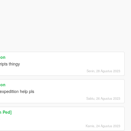
ion
cripts thingy
Senin, 28 Agustus 2023
ion
 expedition help pls
Sabtu, 26 Agustus 2023
n Ped]
e
Kamis, 24 Agustus 2023