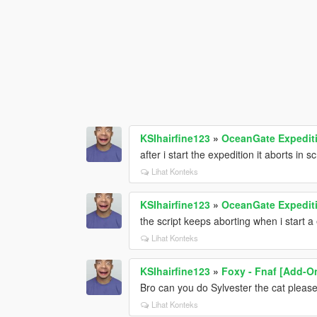
KSIhairfine123
»
OceanGate Expedit
after i start the expedition it aborts in s
Lihat Konteks
KSIhairfine123
»
OceanGate Expedit
the script keeps aborting when i start a
Lihat Konteks
KSIhairfine123
»
Foxy - Fnaf [Add-O
Bro can you do Sylvester the cat pleas
Lihat Konteks