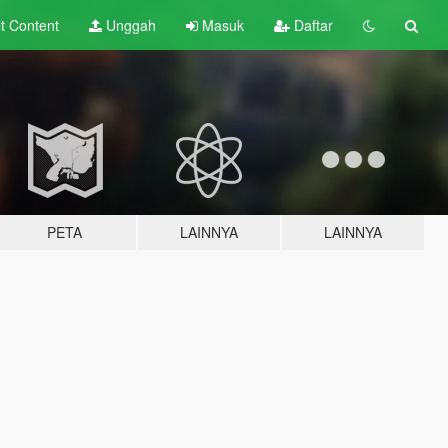
lt
Content
Unggah
Masuk
Daftar
PETA
LAINNYA
LAINNYA