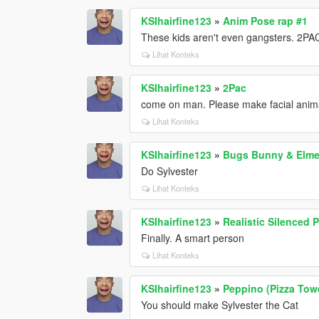
KSIhairfine123
»
Anim Pose rap #1
These kids aren't even gangsters. 2PAC
Lihat Konteks
KSIhairfine123
»
2Pac
come on man. Please make facial anim
Lihat Konteks
KSIhairfine123
»
Bugs Bunny & Elme
Do Sylvester
Lihat Konteks
KSIhairfine123
»
Realistic Silenced 
Finally. A smart person
Lihat Konteks
KSIhairfine123
»
Peppino (Pizza Tow
You should make Sylvester the Cat