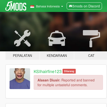
5mods on Discord
Bahasa Indonesia
PERALATAN
KENDARAAN
CAT
KSIhairfine123
Dilarang
Alasan Diusir:
Reported and banned
for multiple untasteful comments.