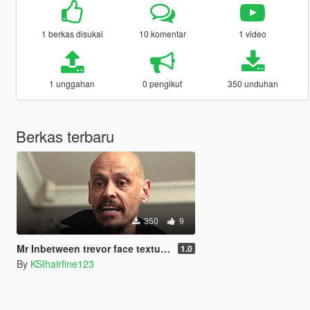
1 berkas disukai
10 komentar
1 video
1 unggahan
0 pengikut
350 unduhan
Berkas terbaru
350
9
Mr Inbetween trevor face texture replacement
1.0
By
KSIhairfine123