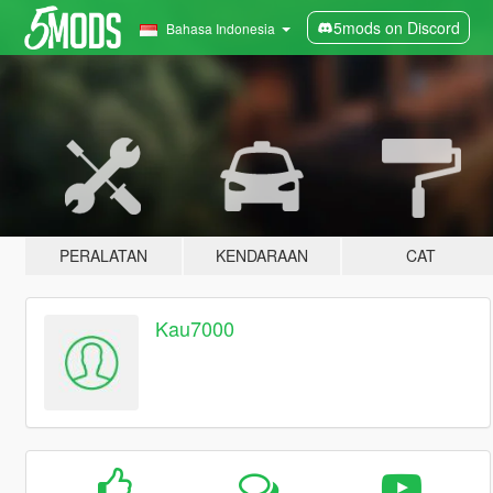
5mods on Discord
Bahasa Indonesia
PERALATAN
KENDARAAN
CAT
Kau7000