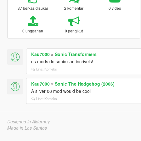
37 berkas disukai
2 komentar
0 video
0 unggahan
0 pengikut
Kau7000
»
Sonic Transformers
os mods do sonic sao incriveis!
Lihat Konteks
Kau7000
»
Sonic The Hedgehog (2006)
A silver 06 mod would be cool
Lihat Konteks
Designed in Alderney
Made in Los Santos