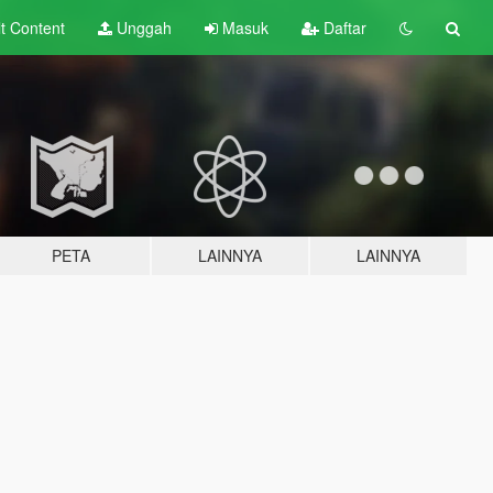
lt
Content
Unggah
Masuk
Daftar
PETA
LAINNYA
LAINNYA