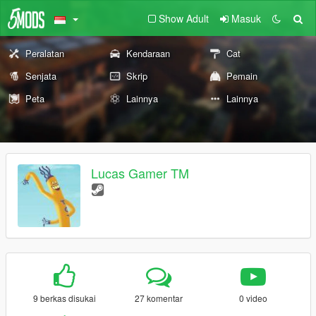
Show Adult
Masuk
Peralatan
Kendaraan
Cat
Senjata
Skrip
Pemain
Peta
Lainnya
Lainnya
Lucas Gamer TM
9 berkas disukai
27 komentar
0 video