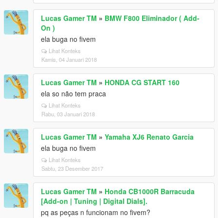
Lucas Gamer TM
»
BMW F800 Eliminador ( Add-
On )
ela buga no fivem
Lihat Konteks
Kamis, 04 Januari 2018
Lucas Gamer TM
»
HONDA CG START 160
ela so não tem praca
Lihat Konteks
Rabu, 03 Januari 2018
Lucas Gamer TM
»
Yamaha XJ6 Renato Garcia
ela buga no fivem
Lihat Konteks
Sabtu, 23 Desember 2017
Lucas Gamer TM
»
Honda CB1000R Barracuda
[Add-on | Tuning | Digital Dials].
pq as peças n funcionam no fivem?