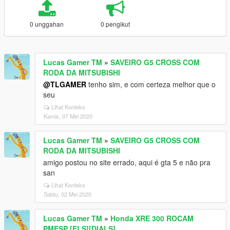
0 unggahan
0 pengikut
Lucas Gamer TM
»
SAVEIRO G5 CROSS COM
RODA DA MITSUBISHI
@TLGAMER
tenho sim, e com certeza melhor que o
seu
Lihat Konteks
Kamis, 07 Mei 2020
Lucas Gamer TM
»
SAVEIRO G5 CROSS COM
RODA DA MITSUBISHI
amigo postou no site errado, aqui é gta 5 e não pra
san
Lihat Konteks
Sabtu, 02 Mei 2020
Lucas Gamer TM
»
Honda XRE 300 ROCAM
PMESP [ELS][DIALS]