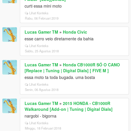
curti essa mini moto
Lihat Konteks
Rabu, 06 Februari 2019
Lucas Gamer TM
»
Honda Civic
esse carro veio diretamente da bahia
Lihat Konteks
Sabtu, 25 Agustus 2018
Lucas Gamer TM
»
Honda CB1000R SÓ O CANO
[Replace | Tuning | Digital Dials] [ FIVE M ]
essa moto ta toda bugada. uma bosta
Lihat Konteks
Senin, 06 Agustus 2018
Lucas Gamer TM
»
2015 HONDA - CB1000R
Walkaround [Add-on | Tuning | Digital Dials]
nargobi - bigorna
Lihat Konteks
Minggu, 18 Februari 2018