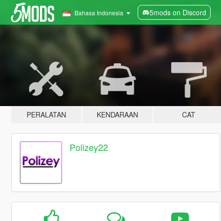
5mods on Discord
Bahasa Indonesia
PERALATAN
KENDARAAN
CAT
Polizey22