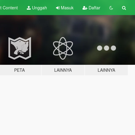
lt
Content
Unggah
Masuk
Daftar
PETA
LAINNYA
LAINNYA