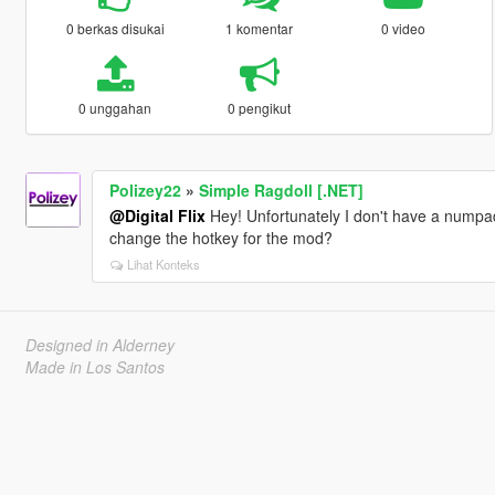
0 berkas disukai
1 komentar
0 video
0 unggahan
0 pengikut
Polizey22
»
Simple Ragdoll [.NET]
@Digital Flix
Hey! Unfortunately I don't have a numpa
change the hotkey for the mod?
Lihat Konteks
Designed in Alderney
Made in Los Santos