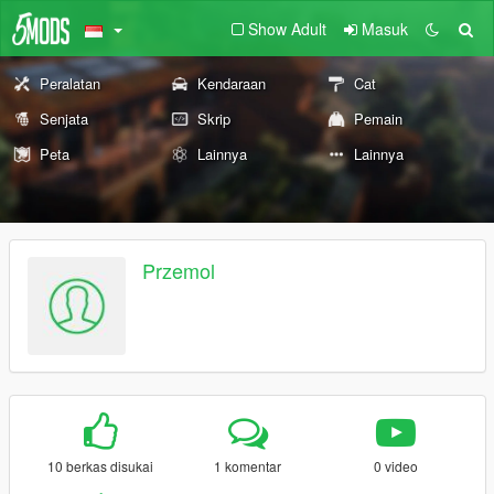
Show Adult
Masuk
Peralatan
Kendaraan
Cat
Senjata
Skrip
Pemain
Peta
Lainnya
Lainnya
Przemol
10 berkas disukai
1 komentar
0 video