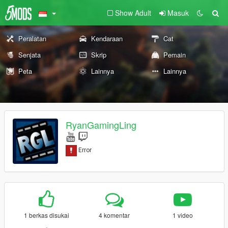
Show Adult
Masuk
Peralatan
Kendaraan
Cat
Senjata
Skrip
Pemain
Peta
Lainnya
Lainnya
RyanGamingLing
1 berkas disukai
4 komentar
1 video