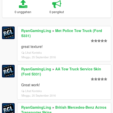
0 unggahan
0 pengikut
RyanGamingLing
»
Met Police Tow Truck (Ford
S331)
great texture!
Lihat Konteks
Minggu, 25 September 2016
RyanGamingLing
»
AA Tow Truck Service Skin
(Ford S331)
Great work!
Lihat Konteks
Minggu, 25 September 2016
RyanGamingLing
»
British Mercedes-Benz Actros
Transporter Skins