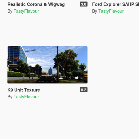
Realistic Corona & Wigwag
Ford Explorer SAHP Skin 
3.0
By
TastyFlavour
By
TastyFlavour
444
5
K9 Unit Texture
0.2
By
TastyFlavour