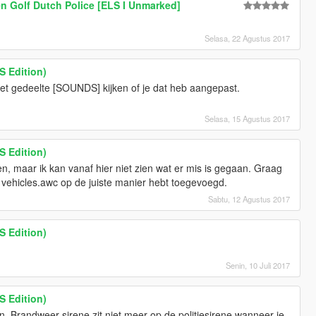
 Golf Dutch Police [ELS I Unmarked]
Selasa, 22 Agustus 2017
S Edition)
et gedeelte [SOUNDS] kijken of je dat heb aangepast.
Selasa, 15 Agustus 2017
S Edition)
en, maar ik kan vanaf hier niet zien wat er mis is gegaan. Graag
je vehicles.awc op de juiste manier hebt toegevoegd.
Sabtu, 12 Agustus 2017
S Edition)
Senin, 10 Juli 2017
S Edition)
n. Brandweer sirene zit niet meer op de politiesirene wanneer je