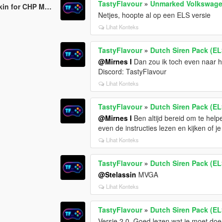
TastyFlavour
»
Unmarked Volkswagen
for CHP Megapack
Netjes, hoopte al op een ELS versie
Lihat Konteks
TastyFlavour
»
Dutch Siren Pack (EL
@Mirnes I
Dan zou ik toch even naar h
Discord: TastyFlavour
Lihat Konteks
TastyFlavour
»
Dutch Siren Pack (EL
@Mirnes I
Ben altijd bereid om te help
even de instructies lezen en kijken of 
Lihat Konteks
TastyFlavour
»
Dutch Siren Pack (EL
@Stelassin
MVGA
Lihat Konteks
TastyFlavour
»
Dutch Siren Pack (EL
Versie 2.0. Goed lezen wat je moet doe