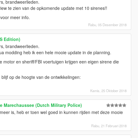
s, brandweerlieden.
view te zien van de opkomende update met 10 sirenes!!
 voor meer info.
Rabu, 05 Desember 2018
S Edition)
s, brandweerlieden.
a modding heb ik een hele mooie update in de planning.
e motor en sheriff/FBI voertuigen krijgen een eigen sirene die
lijf op de hoogte van de ontwikkelingen:
Kamis, 25 Oktober 2018
ke Marechaussee (Dutch Military Police)
 meer is, heb er toen wel goed in kunnen rijden met deze mooie
Rabu, 21 Februari 2018