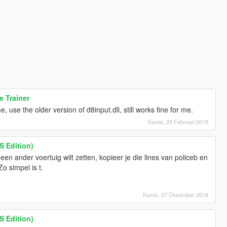
e Trainer
 use the older version of d8input.dll, still works fine for me.
Kamis, 28 Februari 2019
S Edition)
een ander voertuig wilt zetten, kopieer je die lines van policeb en
Zo simpel is t.
Kamis, 27 Desember 2018
S Edition)