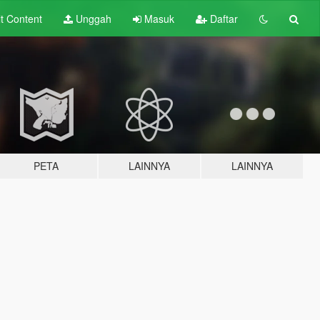
lt
Content
Unggah
Masuk
Daftar
PETA
LAINNYA
LAINNYA