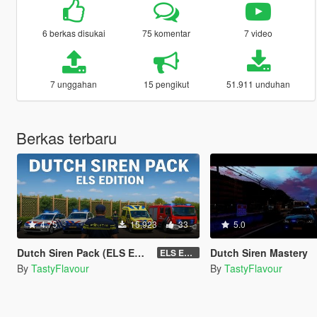
6 berkas disukai
75 komentar
7 video
7 unggahan
15 pengikut
51.911 unduhan
Berkas terbaru
4.75
15.923
33
5.0
Dutch Siren Pack (ELS Edition)
Dutch Siren Mastery
ELS EDITION
By
TastyFlavour
By
TastyFlavour