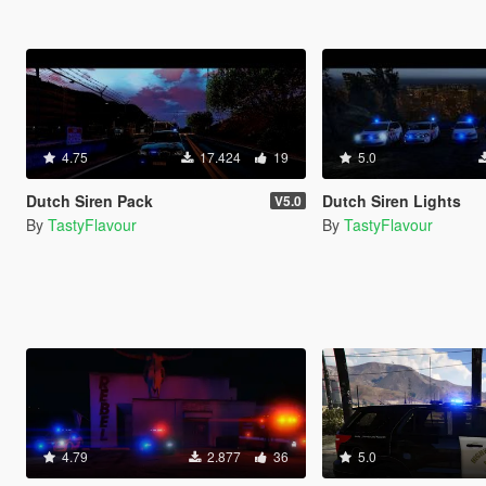
4.75
17.424
19
5.0
Dutch Siren Pack
Dutch Siren Lights
V5.0
By
TastyFlavour
By
TastyFlavour
4.79
2.877
36
5.0