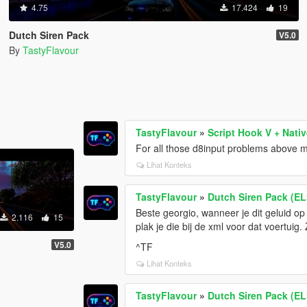
4.75
17.424
19
Dutch Siren Pack
V5.0
By
TastyFlavour
TastyFlavour
»
Script Hook V + Nativ
For all those d8input problems above me,
Lihat Konteks
TastyFlavour
»
Dutch Siren Pack (EL
Beste georgio, wanneer je dit geluid op 
2.116
15
plak je die bij de xml voor dat voertuig. 
V5.0
^TF
Lihat Konteks
TastyFlavour
»
Dutch Siren Pack (EL