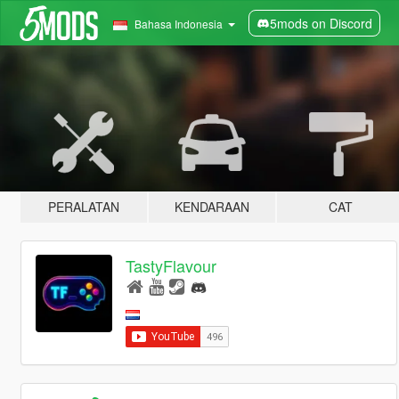
5mods on Discord
Bahasa Indonesia
PERALATAN
KENDARAAN
CAT
TastyFlavour