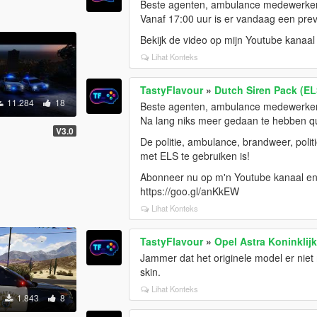
Beste agenten, ambulance medewerker
Vanaf 17:00 uur is er vandaag een pre
Bekijk de video op mijn Youtube kanaal
Lihat Konteks
TastyFlavour
»
Dutch Siren Pack (EL
11.284
18
Beste agenten, ambulance medewerker
Na lang niks meer gedaan te hebben qu
V3.0
De politie, ambulance, brandweer, politi
met ELS te gebruiken is!
Abonneer nu op m'n Youtube kanaal en b
https://goo.gl/anKkEW
Lihat Konteks
TastyFlavour
»
Opel Astra Koninklij
Jammer dat het originele model er niet
skin.
Lihat Konteks
1.843
8