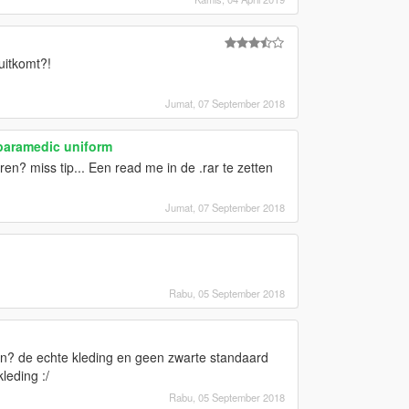
uitkomt?!
Jumat, 07 September 2018
paramedic uniform
en? miss tip... Een read me in de .rar te zetten
Jumat, 07 September 2018
Rabu, 05 September 2018
? de echte kleding en geen zwarte standaard
leding :/
Rabu, 05 September 2018