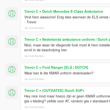
Trevor C
»
Dutch Mercedes E-Class Ambulance
Vind hem awesome! Enig idee wanneer de ELS versie 
- Trevor
Lihat Konteks
Trevor C
»
Nederlands ambulance uniform / Dutch 
Nice, maar waar de vliegende fuck moet ik hem installer
en/of in de beschrijving hier
Lihat Konteks
Trevor C
»
Ford Ranger [ELS | DUTCH]
Waar kan ik die KMAR uniform downloaden?
Lihat Konteks
Trevor C
»
(OUTDATED) Dutch EUP+
Hey nice mod maar hoezo zijn er geen KMAR uniformen
gta v kleding? zelfde voor AT, random gta v standaard k
Lihat Konteks