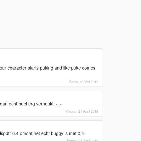
ur character starts puking and like puke comes
Senin, 13 Mei 2019
 dan echt heel erg verneukt. -_-
Minggu, 21 April 2019
 lspdfr 0.4 omdat het echt buggy is met 0.4
Kamis, 04 April 2019