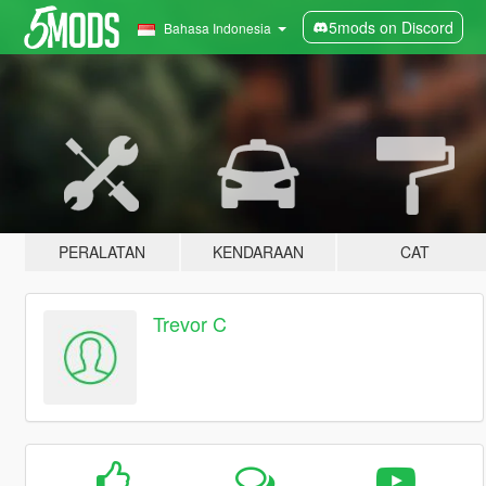
5mods on Discord
Bahasa Indonesia
PERALATAN
KENDARAAN
CAT
Trevor C