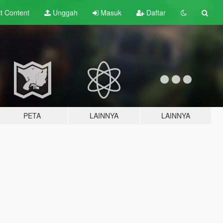
lt
Content
Unggah
Masuk
Daftar
PETA
LAINNYA
LAINNYA