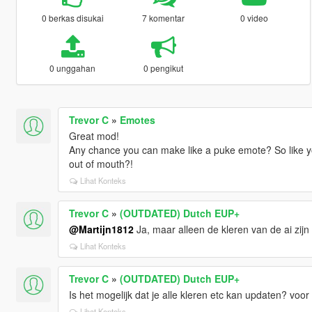
0 berkas disukai
7 komentar
0 video
0 unggahan
0 pengikut
Trevor C
»
Emotes
Great mod!
Any chance you can make like a puke emote? So like yo
out of mouth?!
Lihat Konteks
Trevor C
»
(OUTDATED) Dutch EUP+
@Martijn1812
Ja, maar alleen de kleren van de ai zijn
Lihat Konteks
Trevor C
»
(OUTDATED) Dutch EUP+
Is het mogelijk dat je alle kleren etc kan updaten? voor
Lihat Konteks