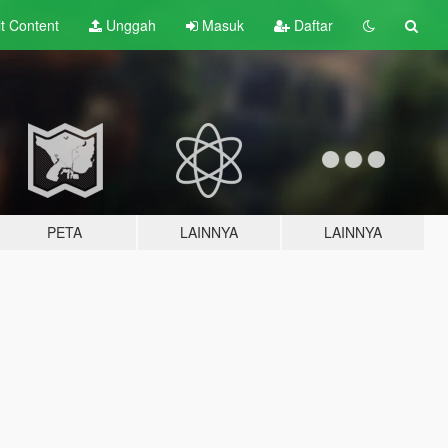
lt
Content
Unggah
Masuk
Daftar
PETA
LAINNYA
LAINNYA