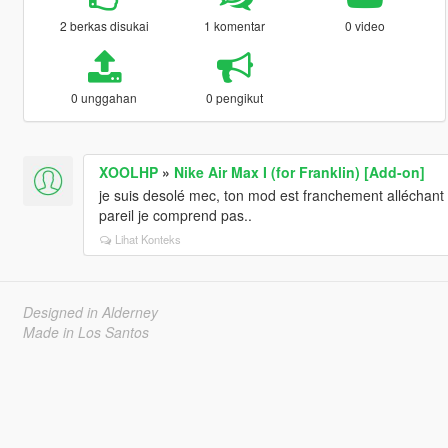
2 berkas disukai
1 komentar
0 video
0 unggahan
0 pengikut
XOOLHP
»
Nike Air Max I (for Franklin) [Add-on]
je suis desolé mec, ton mod est franchement alléchant mais
pareil je comprend pas..
Lihat Konteks
Designed in Alderney
Made in Los Santos