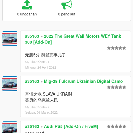
0 unggahan
0 pengikut
a35163
»
2022 The Great Wall Motors WEY Tank
300 [Add-On]
无脑5分 攒就完事儿了
Lihat Konteks
Minggu, 24 April 2022
a35163
»
Mig-29 Fulcrum Ukrainian Digital Camo
基辅之魂 SLAVA UKRAIN
英勇的乌克兰人民
Lihat Konteks
Selasa, 01 Maret 2022
a35163
»
Audi RS5 [Add-On / FiveM]