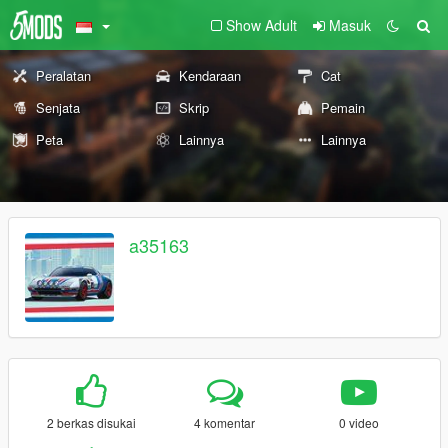
Show Adult
Masuk
Peralatan
Kendaraan
Cat
Senjata
Skrip
Pemain
Peta
Lainnya
Lainnya
a35163
2 berkas disukai
4 komentar
0 video