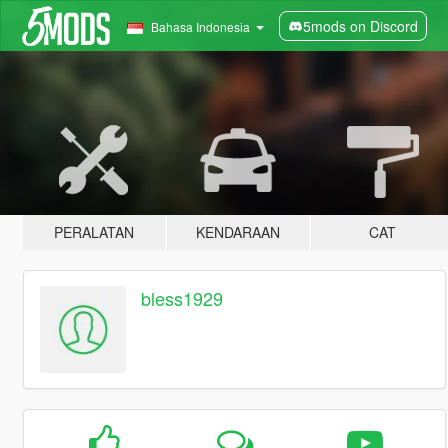
5mods on Discord
Bahasa Indonesia
PERALATAN
KENDARAAN
CAT
bless1929