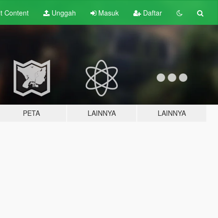
lt
Content
Unggah
Masuk
Daftar
PETA
LAINNYA
LAINNYA