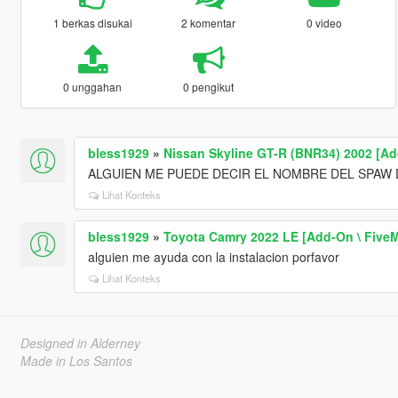
1 berkas disukai
2 komentar
0 video
0 unggahan
0 pengikut
bless1929
»
Nissan Skyline GT-R (BNR34) 2002 [Add
ALGUIEN ME PUEDE DECIR EL NOMBRE DEL SPAW 
Lihat Konteks
bless1929
»
Toyota Camry 2022 LE [Add-On \ FiveM
alguien me ayuda con la instalacion porfavor
Lihat Konteks
Designed in Alderney
Made in Los Santos