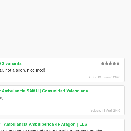
 2 variants
r, not a siren, nice mod!
Senin, 13 Januari 2020
r Ambulancia SAMU | Comunidad Valenciana
r,
Selasa, 16 April 2019
r | Ambulancia AmbuIberica de Aragon | ELS
dar 3 meses en responderte, no suelo mirar esto mucho.