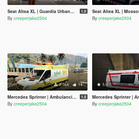
Seat Altea XL | Guardia Urbana de Barcelona | ELS
Seat Altea XL | Mossos D
1.0
By
creeperjake2504
By
creeperjake2504
2.564
14
5.0
Mercedes Sprinter | Ambulancia AmbuIberica de Aragon | ELS
Mercedes Sprinter | Ambulanc
1.5
By
creeperjake2504
By
creeperjake2504