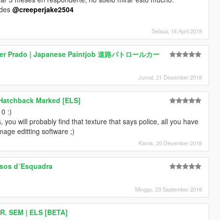
edes
@creeperjake2504
Selasa, 16 April 2019
iser Prado | Japanese Paintjob 道路パトロールカー
Jumat, 21 Desember 2018
Hatchback Marked [ELS]
0 :)
s, you will probably find that texture that says police, all you have
mage editting software ;)
Kamis, 20 Desember 2018
ssos d´Esquadra
Minggu, 23 September 2018
I.R. SEM | ELS [BETA]