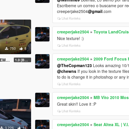
Escribeme un correo o buscame por r
creeperjake2504
@gmail
.com
Lihat Konteks
creeperjake2504
»
Toyota LandCru
Nice texture! :)
Lihat Konteks
750
8
creeperjake2504
»
2009 Ford Focus 
BETA]
1.0 [BETA]
@TheCopman123
Looks amazing 10/1
@chewns
If you look in the texture file
to do is change it in photoshop or any i
Lihat Konteks
creeperjake2504
»
MB Vito 2010 Mo
Great skin!! Love it :P
Lihat Konteks
creeperjake2504
»
Seat Altea XL | V.
3.226
13