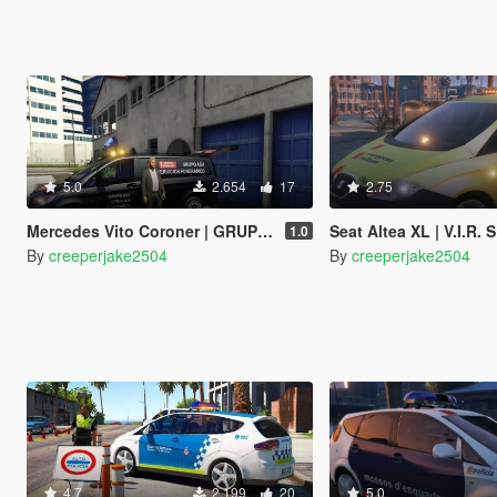
5.0
2.654
17
2.75
Mercedes Vito Coroner | GRUPO ASV | ELS
Seat Altea XL | V.I.R. SEM | ELS [
1.0
By
creeperjake2504
By
creeperjake2504
4.7
2.199
20
5.0