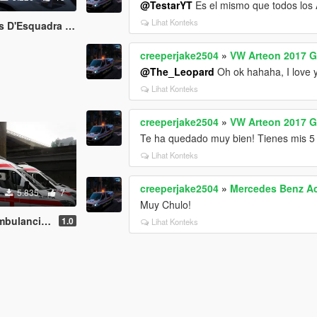
@TestarYT
Es el mismo que todos los 
Lihat Konteks
'Esquadra | ELS
creeperjake2504
»
VW Arteon 2017 Gu
@The_Leopard
Oh ok hahaha, I love y
Lihat Konteks
creeperjake2504
»
VW Arteon 2017 Gu
Te ha quedado muy bien! Tienes mis 5 e
Lihat Konteks
creeperjake2504
»
Mercedes Benz A
5.835
7
Muy Chulo!
ia Cruz Roja
1.0
Lihat Konteks