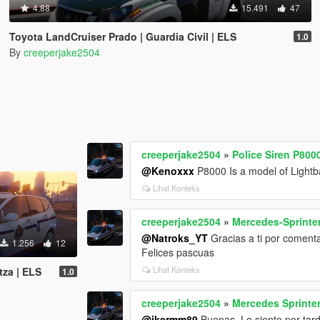
4.88
15.491
47
Toyota LandCruiser Prado | Guardia Civil | ELS
1.0
By
creeperjake2504
creeperjake2504
»
Police Siren P8000
@Kenoxxx
P8000 Is a model of Lightba
Lihat Konteks
creeperjake2504
»
Mercedes-Sprinte
@Natroks_YT
Gracias a ti por comenta
1.256
12
Felices pascuas
Lihat Konteks
tza | ELS
1.0
creeperjake2504
»
Mercedes Sprinte
@ikermm89
Buenas, Lo siento por tar