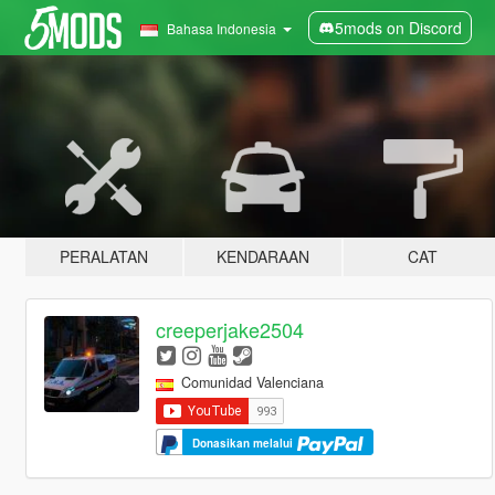
5mods on Discord
Bahasa Indonesia
PERALATAN
KENDARAAN
CAT
creeperjake2504
Comunidad Valenciana
Donasikan melalui