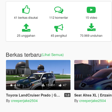
41 berkas disukai
112 komentar
15 video
25 unggahan
45 pengikut
70.969 unduhan
Berkas terbaru
(Lihat Semua)
4.88
15.491
47
Toyota LandCruiser Prado | Guardia Civil | ELS
Seat Altea XL | Ertzain
1.0
By
creeperjake2504
By
creeperjake2504