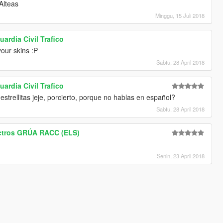
Alteas
Minggu, 15 Juli 2018
ardia Civil Trafico
our skins :P
Sabtu, 28 April 2018
ardia Civil Trafico
strellitas jeje, porcierto, porque no hablas en español?
Sabtu, 28 April 2018
ctros GRÚA RACC (ELS)
Senin, 23 April 2018