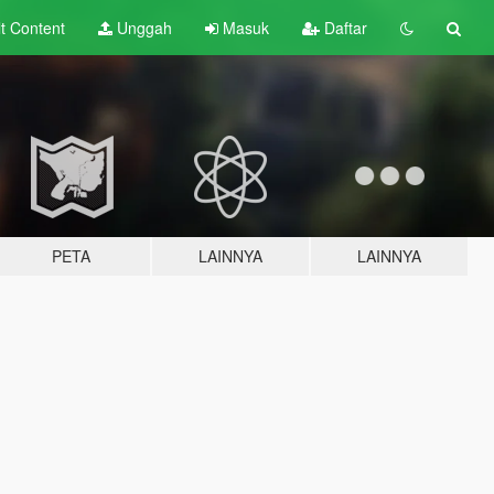
lt
Content
Unggah
Masuk
Daftar
PETA
LAINNYA
LAINNYA