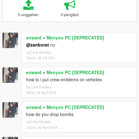
0 unggahan
0 pengikut
enward
»
Menyoo PC [DEPRECATED]
@zanborst
no
Lihat Konteks
Kamis, 22 Juli 2021
enward
»
Menyoo PC [DEPRECATED]
how to i put crew emblems on vehicles
Lihat Konteks
Senin, 29 April 2019
enward
»
Menyoo PC [DEPRECATED]
how do you drop bombs
Lihat Konteks
Jumat, 26 April 2019