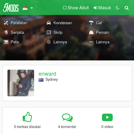
Show Adult
Masuk
Peralatan
Kendaraan
Cat
Senjata
Skrip
Pemain
Peta
Lainnya
Lainnya
enward
Sydney
0 berkas disukai
4 komentar
0 video