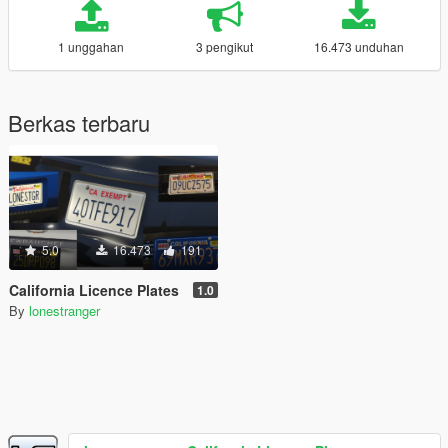
1 unggahan
3 pengikut
16.473 unduhan
Berkas terbaru
5.0
16.473
191
California Licence Plates
1.0
By
lonestranger