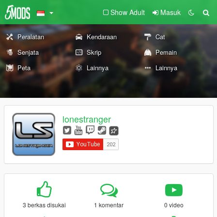
Show Adult
Masuk
Peralatan
Kendaraan
Cat
Senjata
Skrip
Pemain
Peta
Lainnya
Lainnya
lonestranger
3 berkas disukai
1 komentar
0 video