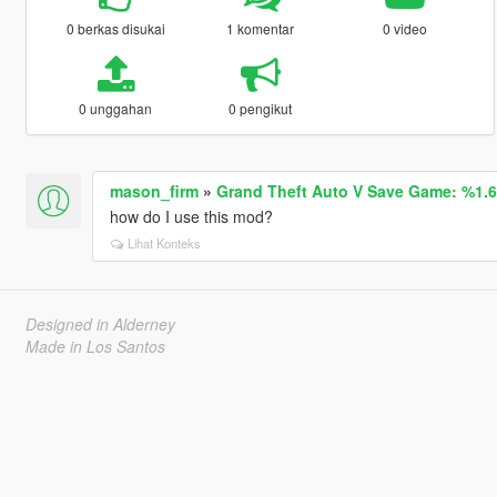
0 berkas disukai
1 komentar
0 video
0 unggahan
0 pengikut
mason_firm
»
Grand Theft Auto V Save Game: %1.6
how do I use this mod?
Lihat Konteks
Designed in Alderney
Made in Los Santos