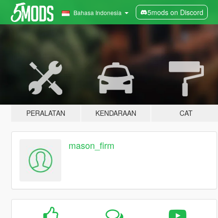
5mods on Discord
Bahasa Indonesia
PERALATAN
KENDARAAN
CAT
mason_firm