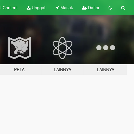
lt
Content
Unggah
Masuk
Daftar
PETA
LAINNYA
LAINNYA