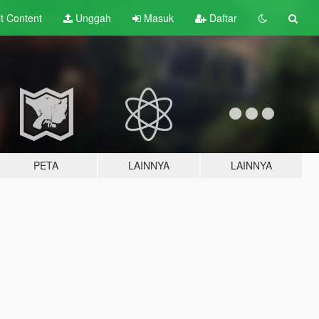
lt
Content
Unggah
Masuk
Daftar
PETA
LAINNYA
LAINNYA