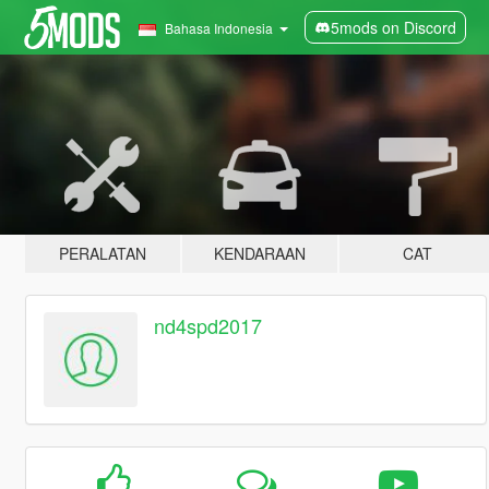
5mods on Discord
Bahasa Indonesia
PERALATAN
KENDARAAN
CAT
nd4spd2017