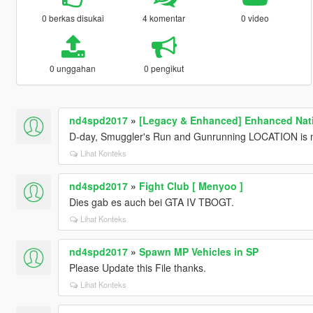
0 berkas disukai
4 komentar
0 video
0 unggahan
0 pengikut
nd4spd2017
»
[Legacy & Enhanced] Enhanced Nati
D-day, Smuggler's Run and Gunrunning LOCATION is m
Lihat Konteks
nd4spd2017
»
Fight Club [ Menyoo ]
Dies gab es auch bei GTA IV TBOGT.
Lihat Konteks
nd4spd2017
»
Spawn MP Vehicles in SP
Please Update this File thanks.
Lihat Konteks