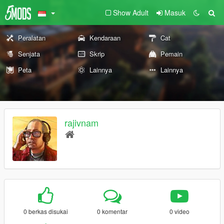
Show Adult
Masuk
Peralatan
Kendaraan
Cat
Senjata
Skrip
Pemain
Peta
Lainnya
Lainnya
rajivnam
0 berkas disukai
0 komentar
0 video