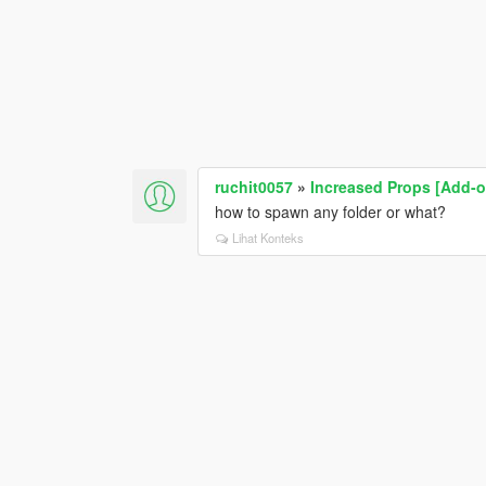
ruchit0057
»
Increased Props [Add-o
how to spawn any folder or what?
Lihat Konteks