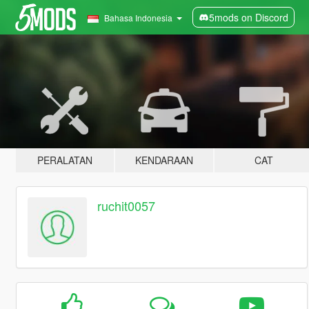
5mods on Discord
Bahasa Indonesia
PERALATAN
KENDARAAN
CAT
ruchit0057