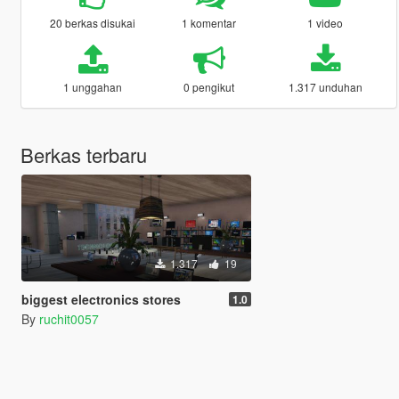
20 berkas disukai
1 komentar
1 video
1 unggahan
0 pengikut
1.317 unduhan
Berkas terbaru
1.317
19
biggest electronics stores
1.0
By
ruchit0057