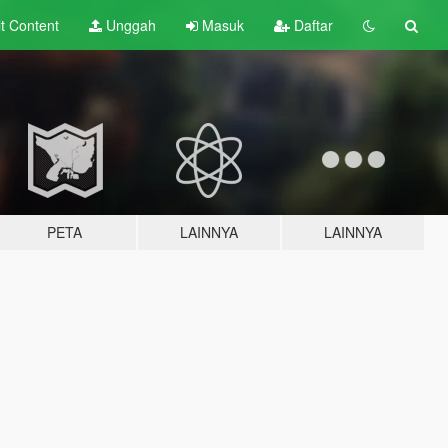
lt
Content
Unggah
Masuk
Daftar
PETA
LAINNYA
LAINNYA