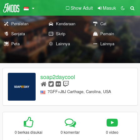
Show Adult
Masuk
Peralatan
Kendaraan
Cat
Senjata
Skrip
Pemain
Peta
Lainnya
Lainnya
soap2daycool
7GFF+J8J Carthage, Carolina, USA
0 berkas disukai
0 komentar
0 video