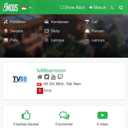
Show Adult
Masuk
Peralatan
Kendaraan
Cat
Senjata
Skrip
Pemain
Peta
Lainnya
Lainnya
tv88samcom
Hồ Chí Minh, Việt Nam
0 berkas disukai
0 komentar
0 video