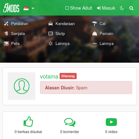
Show Adult
Masuk
Peralatan
Kendaraan
Cat
Senjata
Skrip
Pemain
Peta
Lainnya
Lainnya
votama
Dilarang
Alasan Diusir:
Spam
0 berkas disukai
0 komentar
0 video