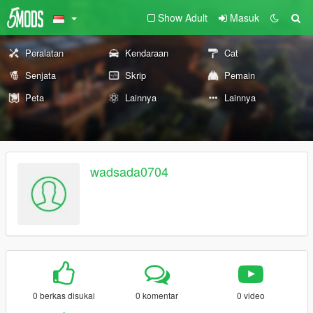
Show Adult
Masuk
Peralatan
Kendaraan
Cat
Senjata
Skrip
Pemain
Peta
Lainnya
Lainnya
wadsada0704
0 berkas disukai
0 komentar
0 video