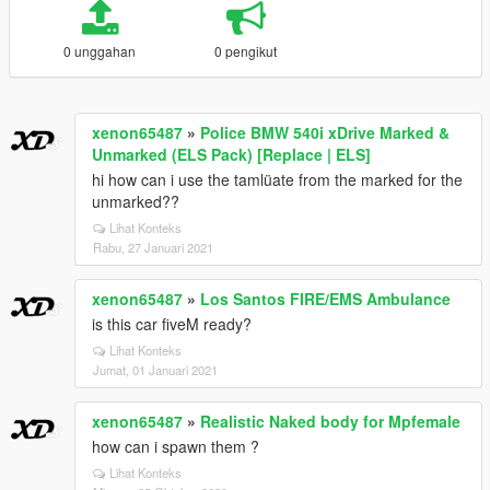
0 unggahan
0 pengikut
xenon65487
»
Police BMW 540i xDrive Marked &
Unmarked (ELS Pack) [Replace | ELS]
hi how can i use the tamlüate from the marked for the
unmarked??
Lihat Konteks
Rabu, 27 Januari 2021
xenon65487
»
Los Santos FIRE/EMS Ambulance
is this car fiveM ready?
Lihat Konteks
Jumat, 01 Januari 2021
xenon65487
»
Realistic Naked body for Mpfemale
how can i spawn them ?
Lihat Konteks