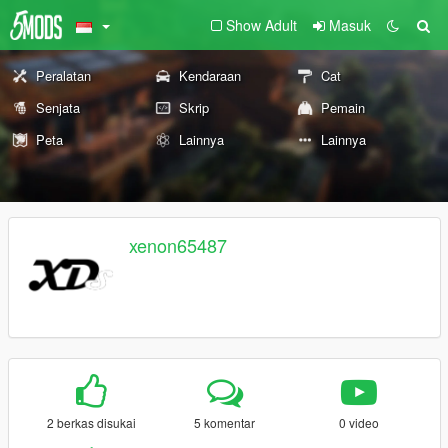
Show Adult
Masuk
Peralatan
Kendaraan
Cat
Senjata
Skrip
Pemain
Peta
Lainnya
Lainnya
xenon65487
2 berkas disukai
5 komentar
0 video